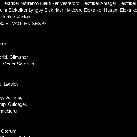
Elektriker Nørrebro Elektriker Vesterbro Elektriker Amager Elektriker
m Elektriker Lyngby Elektriker Hvidovre Elektriker Husum Elektriker 
lektriker Vanløse
0 20 80 EL VAGTEN SES ®
.
der.
rild, Glimsholt,
e, Vester Skærum,
o, Lørslev
y, Vollerup,
rup, Guldager,
nnebjerg,
n, Gærum,