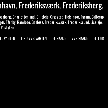
nhavn, Frederiksværk, Frederiksberg,
enborg, Charlottenlund, Gilleleje, Græsted, Helsingør, Farum, Ballerup,
gør, Tårnby, Ramløse, Ganløse, Frederiksværk, Frederikssund, Liseleje,
 Ølstykke.
 EL VAGTEN
FIND VVS VAGTEN
EL SKADE
VVS SKADE
EL TJEK