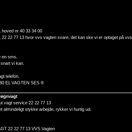
m, hoved nr 40 33 34 00
fon, 22 22 77 13 hvor vvs vagten svare, det kan ske vi er optaget på vv
e en sms.
snart vi kan.
t telefon.
0 20 80 EL VAGTEN SES ®
 Døgnvagt
kut vagt service 22 22 77 13
et almindeligt stykke arbejde, rykker vi hurtig ud.
 22 22 77 13 VVS Vagten