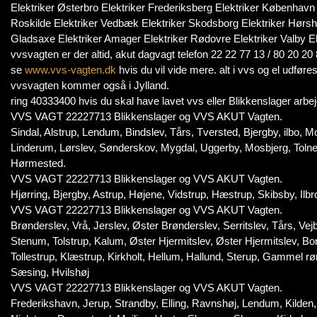
Elektriker Østerbro Elektriker Frederiksberg Elektriker København 
Roskilde Elektriker Vedbæk Elektriker Skodsborg Elektriker Hørshol
Gladsaxe Elektriker Amager Elektriker Rødovre Elektriker Valby E
vvsvagten er der altid, akut dagvagt telefon 22 22 77 13 / 80 2
se
www.vvs-vagten.dk
hvis du vil vide mere. alt i vvs og el udføres
vvsvagten kommer også i Jylland.
ring 40333400 hvis du skal have lavet vvs eller Blikkenslager arbej
VVS VAGT 22227713 Blikkenslager og VVS AKUT Vagten.
Sindal, Alstrup, Lendum, Bindslev, Tårs, Tversted, Bjergby, ilbo, Mo
Linderum, Lørslev, Sønderskov, Mygdal, Uggerby, Mosbjerg, Toln
Hørmested.
VVS VAGT 22227713 Blikkenslager og VVS AKUT Vagten.
Hjørring, Bjergby, Astrup, Højene, Vidstrup, Hæstrup, Skibsby, Ilbr
VVS VAGT 22227713 Blikkenslager og VVS AKUT Vagten.
Brønderslev, Vrå, Jerslev, Øster Brønderslev, Serritslev, Tårs, Vejb
Stenum, Tolstrup, Kalum, Øster Hjermitslev, Øster Hjermitslev, Bo
Tollestrup, Klæstrup, Kirkholt, Hellum, Hallund, Sterup, Gammel rø
Sæsing, Hvilshøj
VVS VAGT 22227713 Blikkenslager og VVS AKUT Vagten.
Frederikshavn, Jerup, Strandby, Elling, Ravnshøj, Lendum, Kilde