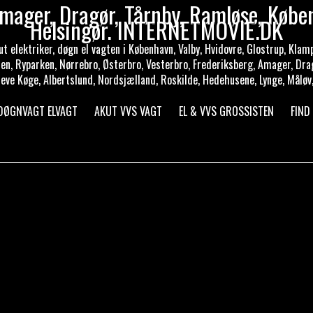
mager, Dragør, Tårnby, Ramløse, Købe
Helsingør. INTERNETMOVIE.DK
elektriker, døgn el vagten i København, Valby, Hvidovre, Glostrup, Klamp
len, Ryparken, Nørrebro, Østerbro, Vesterbro, Frederiksberg, Amager, Dra
eve Køge, Albertslund, Nordsjælland, Roskilde, Hedehusene, Lynge, Måløv,
 DØGNVAGT ELVAGT
AKUT VVS VAGT
EL & VVS GROSSISTEN
FIND