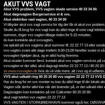
AKUT VVS VAGT
Akut VVS problem, VVS vagten skade service 40 33 34 00.
Akut døgnvagten Borgerservice el & vvs.
Akut elektriker nød vagten, 40 33 34 00
Vi tilbyder akut vvs vagt service for dig der får et akut vvs proble
Skulle du få brug for vvs-vagt kan du altid ringe til vore vagt tele
nummer, ringer vvs vagten tilbage inden for 5-10 minutter,
du kan kontakte akut vvsvagten,
via opkald på vvs vagtens akut nummer tlf. 22 22 77 13 eller send
vvs-vagten svare alle dage mellem 8.00-23.00 herefter svare vi så 
vvsvagten hjælper akut, og er altid hurtig fremme.
Akut skader kommer først. kontakt akut vvs vagten services på vag
vvsvagten er der altid, akut dagvagt telefon 22 22 77 13 / 80 2
se www.vvsvagten.dk
hvis du vil vide mere. alt i vvs og el udføres.
VVS akut udkald ring 80 20 20 80 vvs vagten 22 22 77 13 VVS
Har du brug for en vvs montør nu kan du altid ringe til din lokale a
Vagten står derfor altid klar når det brænder på, er det udkald eller 
Døgnvagten kan kontaktes på vor Callcenter 80 20 20 80.
akut vagt telefon vvs vagten 22 22 77 13
VVS VAGTEN I STORKØBENHAVN kommer også her. DØGNVAGT