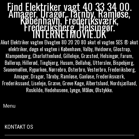
Find Elektriker vagt 40 33 34 00.
Amager, Dragør, Tårnby, Ramløse,
København, Frederiksværk,
Frederiksberg, Helsingør.
INTERNETMOVIE.DK
Akut Elektriker vagten Elvagten 80 20 20 80 akut el vagten SES ® akut
elektriker, døgn el vagten i København, Valby, Hvidovre, Glostrup,
Klampenborg, Charlottenlund, Gilleleje, Græsted, Helsingør, Farum,
Ballerup, Hillerød, Tingbjerg, Husum, Bellahøj, Utterslev, Bispebjerg,
Svanemøllen, Ryparken, Nørrebro, Østerbro, Vesterbro, Frederiksberg,
Amager, Dragør, Tårnby, Ramløse, Ganløse, Frederiksværk,
Frederikssund, Liseleje, Græve, Greve Køge, Albertslund, Nordsjælland,
Roskilde, Hedehusene, Lynge, Måløv, Ølstykke.
Menu
KONTAKT OS