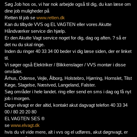
Søg Job hos os, vi har nok arbejde også til dig, du kan læse om
dine job muligheder på
Retten til job se
www.retten.dk
Kan du tilbyde VVS og EL VAGTEN eller vores Akutte
Håndværker service din hjælp.
Er den Akutte Vagt service noget for dig, dag og aften. ? så er
det nu du skal ringe.
Inden du ringer 40 33 34 00 beder vi dig læse siden, der er linket
til.
Vi søger også Elektriker / Blikkenslager / VVS montør i disse
områder.
Århus, Odense, Vejle, Ålborg, Holstebro, Hjørring, Hornslet, Tilst
Køge, Slagelse, Næstved, Langeland, Falster.
Søg områder i hele landet. ring eller send en sms i dag og få nyt
job i morgen.
Døgn elvagt er der altid, kontakt akut dagvagt telefon 40 33 34
00 / 80 20 20 80
EL VAGTEN SES ®
se
www.elvagt.dk
hvis du vil vide mere, alt i vvs og el udføres, akut døgnvagt, er